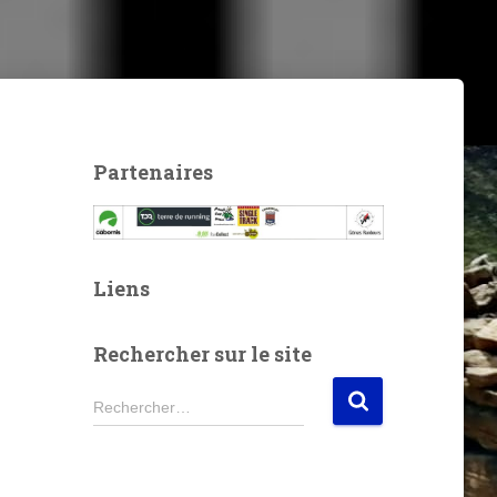
Partenaires
Liens
Rechercher sur le site
R
Rechercher…
e
c
h
e