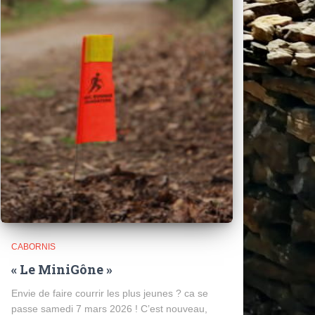
CABORNIS
« Le MiniGône »
Envie de faire courrir les plus jeunes ? ca se
passe samedi 7 mars 2026 ! C’est nouveau,