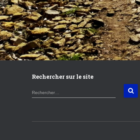
Rechercher sur le site
R
Rechercher…
e
c
h
e
r
c
h