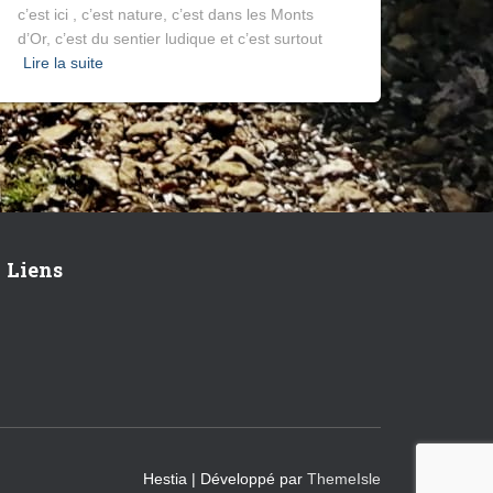
c’est ici , c’est nature, c’est dans les Monts
d’Or, c’est du sentier ludique et c’est surtout
Lire la suite
Liens
Hestia | Développé par
ThemeIsle