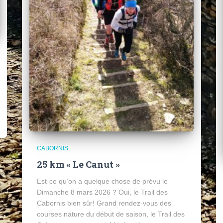
CABORNIS
25 km « Le Canut »
Est-ce qu’on a quelque chose de prévu le
Dimanche 8 mars 2026 ? Oui, le Trail des
Cabornis bien sûr! Grand rendez-vous des
courses nature du début de saison, le Trail des