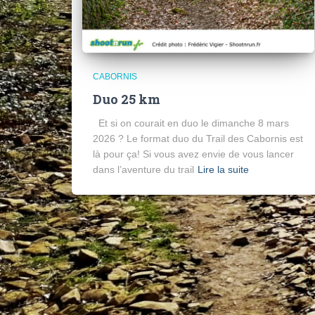
CABORNIS
Duo 25 km
Et si on courait en duo le dimanche 8 mars
2026 ? Le format duo du Trail des Cabornis est
là pour ça! Si vous avez envie de vous lancer
dans l’aventure du trail
Lire la suite