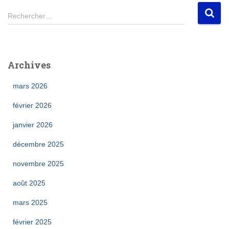
R
Rechercher…
e
c
h
e
Archives
r
c
mars 2026
h
e
février 2026
r
janvier 2026
:
décembre 2025
novembre 2025
août 2025
mars 2025
février 2025