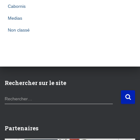
Cabornis
Medias
Non classé
Rechercher sur le site
R
Rechercher…
e
c
h
e
Partenaires
r
c