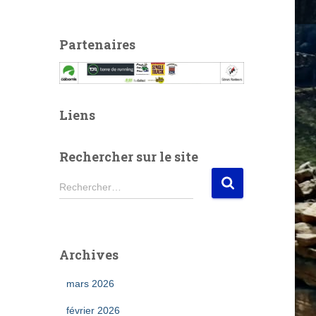
Partenaires
Liens
Rechercher sur le site
R
Rechercher…
e
c
h
e
Archives
r
c
mars 2026
h
e
février 2026