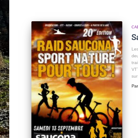
CA
S
Les
deu
tra
VTT
sur
Pa