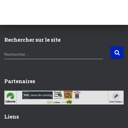
Rechercher sur le site
R
Rechercher…
e
c
h
e
Partenaires
r
c
h
e
r
Liens
: